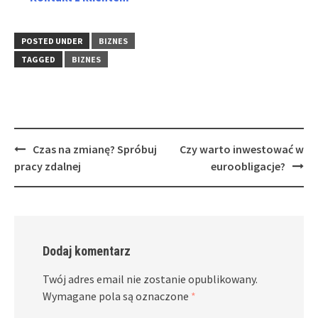
POSTED UNDER
BIZNES
TAGGED
BIZNES
Post
Czas na zmianę? Spróbuj
Czy warto inwestować w
navigation
pracy zdalnej
euroobligacje?
Dodaj komentarz
Twój adres email nie zostanie opublikowany.
Wymagane pola są oznaczone
*