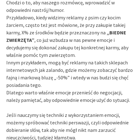
Chodzi o to, aby naszego rozmówcę, wprowadzić w
odpowiedni nastrój/humor.
Przykładowo, kiedy widzimy reklamy z psim czy kocim
żarciem, często też jest mówione, że przy zakupie takiej
karmy, X% ze środków będzie przeznaczony na
„BIEDNE
ZWIERZĘTA”
, co już wzbudza w nas pewne emocje i
decydujemy się dokonać zakupu tej konkretnej karmy, aby
właśnie pomóc tym zwierzętom.
Innym przykładem, mogą być reklamy na takich sklepach
internetowych jak zalando, gdzie możemy zobaczyć bardzo
fajną i markową bluzę „-50%” i wtedy w nas budzi się chęć
posiadania tego.
Dlatego warto właśnie emocje przenieść do negocjacji,
należy pamiętać, aby odpowiednie emocje użyć do sytuacji.
Jeśli nauczymy się techniki z wykorzystaniem emocji,
możemy spróbować techniki perswazji, czyli odpowiednie
dobieranie słów, tak aby nie mógł nikt nam zarzucić
nieuczciwości, tudzież kłamstwa.