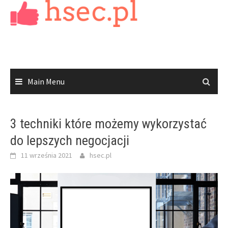
Skip
to
content
Main Menu
3 techniki które możemy wykorzystać
do lepszych negocjacji
11 września 2021
hsec.pl