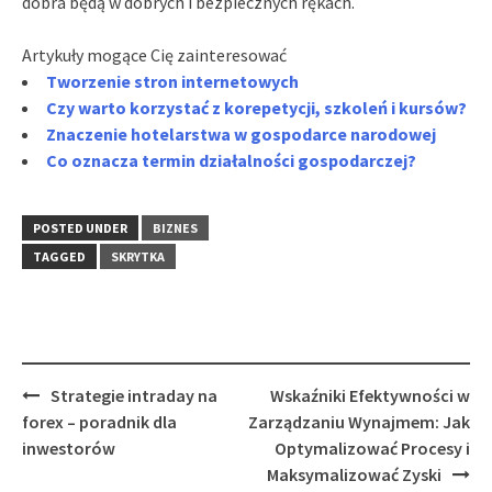
dobra będą w dobrych i bezpiecznych rękach.
Artykuły mogące Cię zainteresować
Tworzenie stron internetowych
Czy warto korzystać z korepetycji, szkoleń i kursów?
Znaczenie hotelarstwa w gospodarce narodowej
Co oznacza termin działalności gospodarczej?
POSTED UNDER
BIZNES
TAGGED
SKRYTKA
Post
Strategie intraday na
Wskaźniki Efektywności w
navigation
forex – poradnik dla
Zarządzaniu Wynajmem: Jak
inwestorów
Optymalizować Procesy i
Maksymalizować Zyski