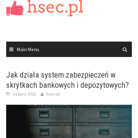
Skip
to
content
Main Menu
Jak działa system zabezpieczeń w
skrytkach bankowych i depozytowych?
24 lipca 2023
hsec.pl