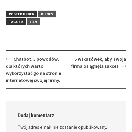
POSTED UNDER
BIZNES
TAGGED
FILM
Post
Chatbot. 5 powodów,
5 wskazówek, aby Twoja
navigation
dla których warto
firma osiągnęła sukces
wykorzystać go na stronie
internetowej swojej firmy.
Dodaj komentarz
Twój adres email nie zostanie opublikowany.