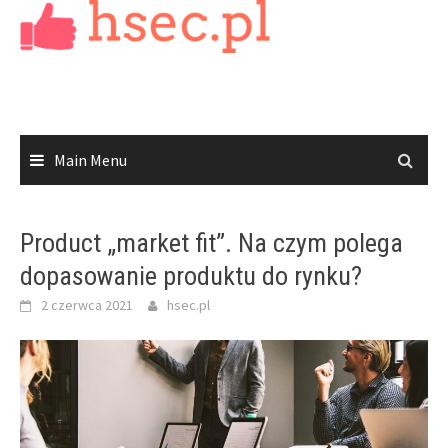
Skip
to
content
Main Menu
Product „market fit”. Na czym polega
dopasowanie produktu do rynku?
2 czerwca 2021
hsec.pl