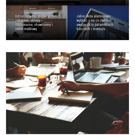
Gdzie oglądać meble przed
Jakie okna aluminiowe
zakupem: sklepy
wybrać – na co zwrócić
stacjonarne, showroomy i
uwagę przy parametrach,
outlet meblowy
kosztach i montażu