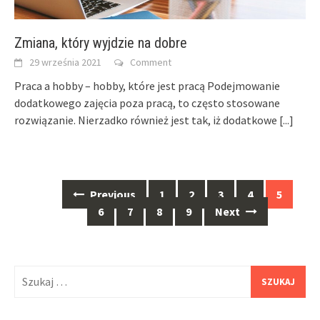
Zmiana, który wyjdzie na dobre
29 września 2021
Comment
Praca a hobby – hobby, które jest pracą Podejmowanie
dodatkowego zajęcia poza pracą, to często stosowane
rozwiązanie. Nierzadko również jest tak, iż dodatkowe
[...]
Posts
Previous
1
2
3
4
5
navigation
6
7
8
9
Next
Szukaj: